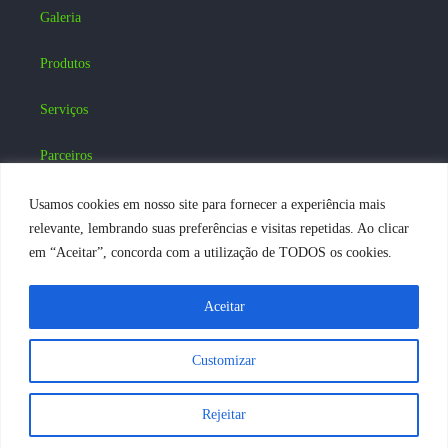
Galeria
Produtos
Serviços
Parceiros
Blog
Usamos cookies em nosso site para fornecer a experiência mais
relevante, lembrando suas preferências e visitas repetidas. Ao clicar
Contatos
em “Aceitar”, concorda com a utilização de TODOS os cookies.
Acesse nossas Redes Sociais :
Aceitar
FALE
CONOSCO
Customizar
Rejeitar