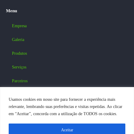
Menu
Empresa
Galeria
Produtos
Serviços
Parceiros
Blog
Usamos cookies em nosso site para fornecer a experiência mais
relevante, lembrando suas preferências e visitas repetidas. Ao clicar
Contatos
em “Aceitar”, concorda com a utilização de TODOS os cookies.
Acesse nossas Redes Sociais :
Aceitar
FALE