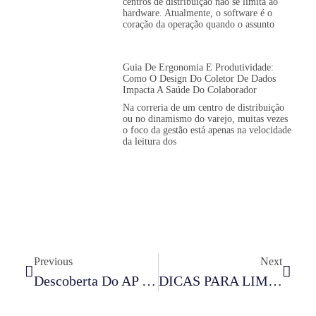
centros de distribuição não se limita ao
hardware. Atualmente, o software é o
coração da operação quando o assunto
Guia De Ergonomia E Produtividade:
Como O Design Do Coletor De Dados
Impacta A Saúde Do Colaborador
Na correria de um centro de distribuição
ou no dinamismo do varejo, muitas vezes
o foco da gestão está apenas na velocidade
da leitura dos
Previous
Next
Descoberta Do AP Pela Controladora (Layer 2)
DICAS PARA LIMPEZA CORRETA DOS SEU EQUIPAMENTOS