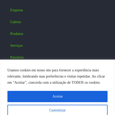
Empresa
Galeria
Produtos
Serviços
Parceiros
Blog
Usamos cookies em nosso site para fornecer a experiência mais
relevante, lembrando suas preferências e visitas repetidas. Ao clicar
Contatos
em “Aceitar”, concorda com a utilização de TODOS os cookies.
Acesse nossas Redes Sociais :
Aceitar
FALE
CONOSCO
Customizar