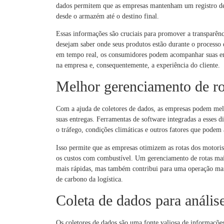
dados permitem que as empresas mantenham um registro det
desde o armazém até o destino final.
Essas informações são cruciais para promover a transparênc
desejam saber onde seus produtos estão durante o processo 
em tempo real, os consumidores podem acompanhar suas e
na empresa e, consequentemente, a experiência do cliente.
Melhor gerenciamento de ro
Com a ajuda de coletores de dados, as empresas podem mel
suas entregas. Ferramentas de software integradas a esses d
o tráfego, condições climáticas e outros fatores que podem a
Isso permite que as empresas otimizem as rotas dos motoris
os custos com combustível. Um gerenciamento de rotas mais
mais rápidas, mas também contribui para uma operação mai
de carbono da logística.
Coleta de dados para anális
Os coletores de dados são uma fonte valiosa de informaçõe