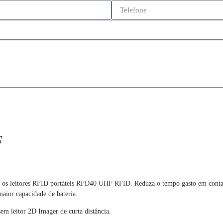
F
m os leitores RFID portáteis RFD40 UHF RFID. Reduza o tempo gasto em contage
maior capacidade de bateria.
m leitor 2D Imager de curta distância.