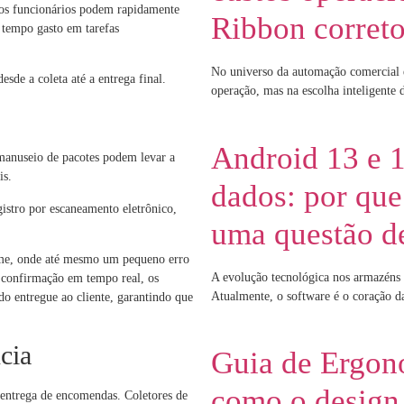
 os funcionários podem rapidamente
Ribbon corret
 tempo gasto em tarefas
No universo da automação comercial e 
esde a coleta até a entrega final.
operação, mas na escolha inteligente 
Android 13 e 1
 manuseio de pacotes podem levar a
is.
dados: por que 
gistro por escaneamento eletrônico,
uma questão d
ume, onde até mesmo um pequeno erro
A evolução tecnológica nos armazéns e
 confirmação em tempo real, os
Atualmente, o software é o coração d
do entregue ao cliente, garantindo que
cia
Guia de Ergon
como o design 
 entrega de encomendas. Coletores de