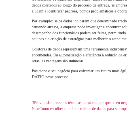
dados coletados ao longo do processo de entrega, as empres
ajudam a identificar padrões, pontos problemáticos e oport
Por exemplo: se os dados indicarem que determinado trecho
causando atrasos, a empresa pode investigar e encontrar sol
desempenho dos funcionários podem ser feitas, permitindo
equipes e a criação de estratégias para melhorar o atendimen
Coletores de dados representam uma ferramenta indispensáv
encomendas. Da automatização e eficiência à redução de err
rotas, as vantagens são inúmeras.
Posicione o seu negócio para enfrentar um futuro mais ágil
DÁTIO nesse processo!
Previous
Impressoras térmicas portáteis: por que o seu ne
Next
Como escolher o melhor coletor de dados para startup