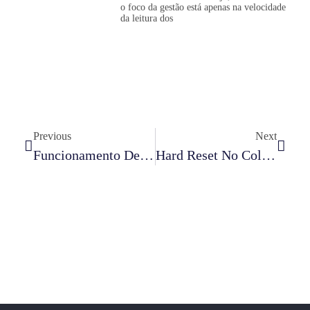
o foco da gestão está apenas na velocidade
da leitura dos
Previous
Next
Funcionamento De Peel Off E Rebobinador De Liner – Impressora Zebra
Hard Reset No Coletor Honeywell/Intermec CK3