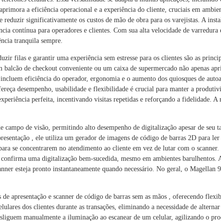
 aprimora a eficiência operacional e a experiência do cliente, cruciais em ambi
duzir significativamente os custos de mão de obra para os varejistas. A instala
ncia contínua para operadores e clientes. Com sua alta velocidade de varredura
ncia tranquila sempre.
uzir filas e garantir uma experiência sem estresse para os clientes são as princ
 um balcão de checkout conveniente ou um caixa de supermercado não apenas a
t incluem eficiência do operador, ergonomia e o aumento dos quiosques de auto
fereça desempenho, usabilidade e flexibilidade é crucial para manter a produtiv
periência perfeita, incentivando visitas repetidas e reforçando a fidelidade. A 
nde campo de visão, permitindo alto desempenho de digitalização apesar de se
resentação , ele utiliza um gerador de imagens de código de barras 2D para ler
as para se concentrarem no atendimento ao cliente em vez de lutar com o scanner
t confirma uma digitalização bem-sucedida, mesmo em ambientes barulhentos. A
nner esteja pronto instantaneamente quando necessário. No geral, o Magellan 900
os de apresentação e scanner de código de barras sem as mãos , oferecendo flexi
 celulares dos clientes durante as transações, eliminando a necessidade de alter
esliguem manualmente a iluminação ao escanear de um celular, agilizando o pro