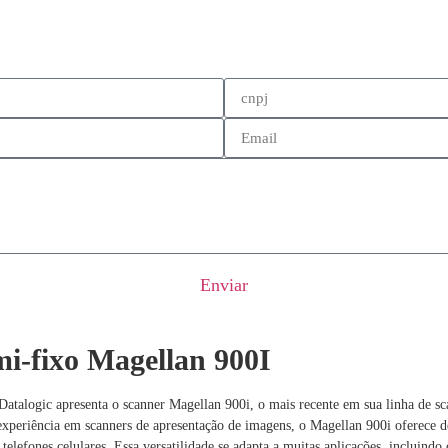
Enviar
mi-fixo Magellan 900I
Datalogic apresenta o scanner Magellan 900i, o mais recente em sua linha de sc
 experiência em scanners de apresentação de imagens, o Magellan 900i oferec
telefones celulares. Essa versatilidade se adapta a muitas aplicações, incluindo