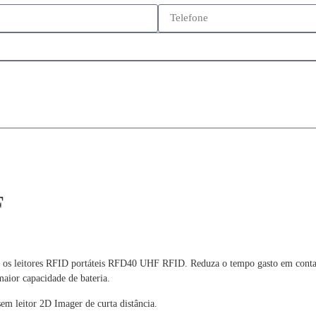
F
m os leitores RFID portáteis RFD40 UHF RFID. Reduza o tempo gasto em contage
maior capacidade de bateria.
m leitor 2D Imager de curta distância.