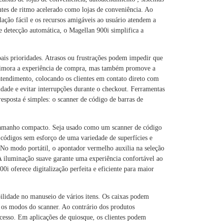
entes de ritmo acelerado como lojas de conveniência. Ao
ção fácil e os recursos amigáveis ​​ao usuário atendem a
 e detecção automática, o Magellan 900i simplifica a
ipais prioridades. Atrasos ou frustrações podem impedir que
primora a experiência de compra, mas também promove a
atendimento, colocando os clientes em contato direto com
idade e evitar interrupções durante o checkout. Ferramentas
resposta é simples: o scanner de código de barras de
u tamanho compacto. Seja usado como um scanner de código
 códigos sem esforço de uma variedade de superfícies e
. No modo portátil, o apontador vermelho auxilia na seleção
 iluminação suave garante uma experiência confortável ao
i oferece digitalização perfeita e eficiente para maior
bilidade no manuseio de vários itens. Os caixas podem
nar os modos do scanner. Ao contrário dos produtos
cesso. Em aplicações de quiosque, os clientes podem