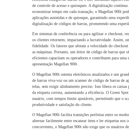
de controle de acesso e quiosques. A digitalização contínua
economizar tempo em cada transação, o Magellan 900i pode re
aplicações assistidas e de quiosque, garantindo uma experiê
digitalização de códigos de barras, prometendo uma experiê
Em sistemas de conferência ou para agilizar o checkout, red
os clientes retornem, impactando a lucratividade. Assim,
fidelidade. Os fatores que afetam a velocidade do checkou
as máquinas. Portanto, um leitor de código de barras que o
eficientes capacitam os operadores e contribuem para uma ex
apresentação Magellan 900i .
O Magellan 900i ostenta eletrônicos atualizados e um gra
de barras viva-voz ou um scanner de código de barras de ap
telas, sem exigir alinhamento preciso. Isso libera os caix
da etiqueta correta, aumentando a eficiência. O Green Spo
usuário, com tempos limite ajustáveis, permitindo que o sca
produtividade e satisfação do cliente.
O Magellan 900i facilita transições perfeitas entre os mod
alternar facilmente entre escanear itens e ler etiquetas nos
concorrentes, o Magellan 900i não exige que os usuários d