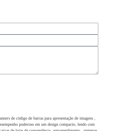
anners de código de barras para apresentação de imagens ,
e desempenho poderoso em um design compacto, lendo com
 caixas de lojas de conveniência, autoatendimento , sistemas