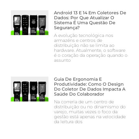
Android 13 E 14 Em Coletores De
Dados: Por Que Atualizar O
Sistema É Uma Questão De
Segurança?
A evolução tecnológica nos
armazéns e centros de
distribuição não se limita ao
hardware. Atualmente, o software
é o coração da operação quando o
assunto
Guia De Ergonomia E
Produtividade: Como O Design
Do Coletor De Dados Impacta A
Saúde Do Colaborador
Na correria de um centro de
distribuição ou no dinamismo do
varejo, muitas vezes o foco da
gestão está apenas na velocidade
da leitura dos