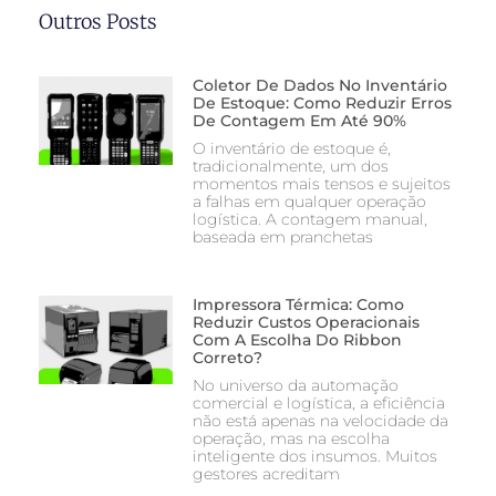
Outros Posts
Coletor De Dados No Inventário
De Estoque: Como Reduzir Erros
De Contagem Em Até 90%
O inventário de estoque é,
tradicionalmente, um dos
momentos mais tensos e sujeitos
a falhas em qualquer operação
logística. A contagem manual,
baseada em pranchetas
Impressora Térmica: Como
Reduzir Custos Operacionais
Com A Escolha Do Ribbon
Correto?
No universo da automação
comercial e logística, a eficiência
não está apenas na velocidade da
operação, mas na escolha
inteligente dos insumos. Muitos
gestores acreditam