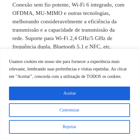
Conexão sem fio potente, Wi-Fi 6 integrado, com
OFDMA, MU-MIMO e outras tecnologias,
melhorando consideravelmente a eficiência da
transmissão e a capacidade de transmissão da
rede. Suporte para Wi-Fi 2,4 GHz/5 GHz de
frequência dupla, Bluetooth 5.1 e NFC, etc.
Com o mecanismo de escaneamento de classe
Usamos cookies em nosso site para fornecer a experiência mais
empresarial da Honeywell, ele pode ler
relevante, lembrando suas preferências e visitas repetidas. Ao clicar
rapidamente códigos de barras sujos, códigos
em “Aceitar”, concorda com a utilização de TODOS os cookies.
DPM e outros tipos de códigos de barras
Aceitar
Suporta reconhecimento de impressão digital,
capaz de criptografar e desbloquear terminais
Customizar
móveis com mais segurança e rapidez
Durabilidade de nível industrial, pode resistir a
Rejeitar
testes ambientais rigorosos, pode resistir a quedas