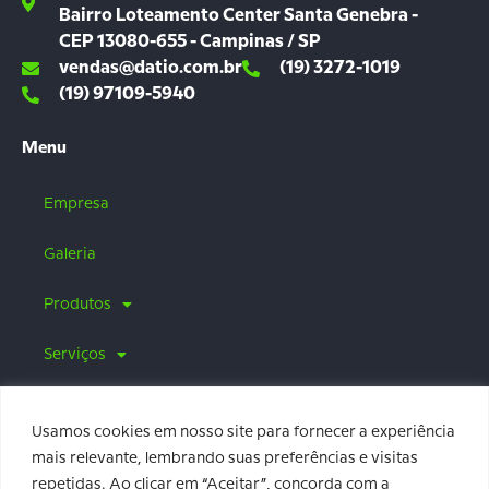
Bairro Loteamento Center Santa Genebra -
CEP 13080-655 - Campinas / SP
vendas@datio.com.br
(19) 3272-1019
(19) 97109-5940
Menu
Empresa
Galeria
Produtos
Serviços
Parceiros
Usamos cookies em nosso site para fornecer a experiência
Blog
mais relevante, lembrando suas preferências e visitas
repetidas. Ao clicar em “Aceitar”, concorda com a