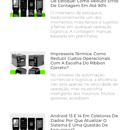
De Estoque: Como Reduzir Erros
De Contagem Em Até 90%
O inventário de estoque é,
tradicionalmente, um dos
momentos mais tensos e sujeitos
a falhas em qualquer operação
logística. A contagem manual,
baseada em pranchetas
Impressora Térmica: Como
Reduzir Custos Operacionais
Com A Escolha Do Ribbon
Correto?
No universo da automação
comercial e logística, a eficiência
não está apenas na velocidade da
operação, mas na escolha
inteligente dos insumos. Muitos
gestores acreditam
Android 13 E 14 Em Coletores De
Dados: Por Que Atualizar O
Sistema É Uma Questão De
Segurança?