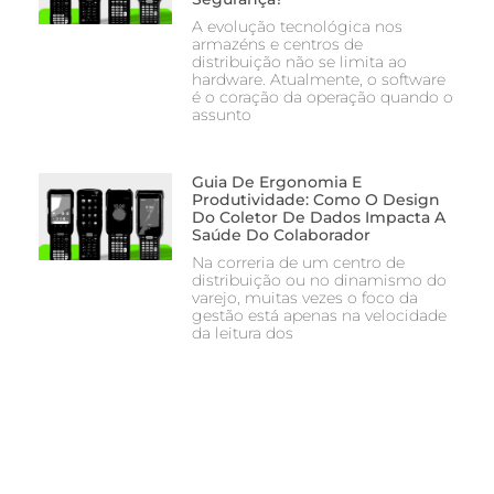
A evolução tecnológica nos
armazéns e centros de
distribuição não se limita ao
hardware. Atualmente, o software
é o coração da operação quando o
assunto
Guia De Ergonomia E
Produtividade: Como O Design
Do Coletor De Dados Impacta A
Saúde Do Colaborador
Na correria de um centro de
distribuição ou no dinamismo do
varejo, muitas vezes o foco da
gestão está apenas na velocidade
da leitura dos